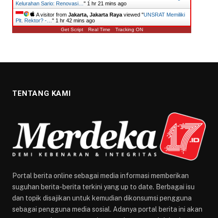
Kelurahan Sario: Renovasi…
"
1 hr 21 mins ago
A visitor from
Jakarta, Jakarta Raya
viewed "
UNSRAT Memiliki
Plt. Rektor? -…
"
1 hr 42 mins ago
Get Script
Real Time
Tracking ON
TENTANG KAMI
Portal berita online sebagai media informasi memberikan
suguhan berita-berita terkini yang up to date. Berbagai isu
dan topik disajikan untuk kemudian dikonsumsi pengguna
sebagai pengguna media sosial. Adanya portal berita ini akan