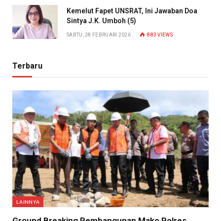
Kemelut Fapet UNSRAT, Ini Jawaban Doa
Sintya J.K. Umboh (5)
SABTU, 28 FEBRUARI 2026
883
VIEWS
Terbaru
LAINNYA
Ground Breaking Pembangunan Mako Polres