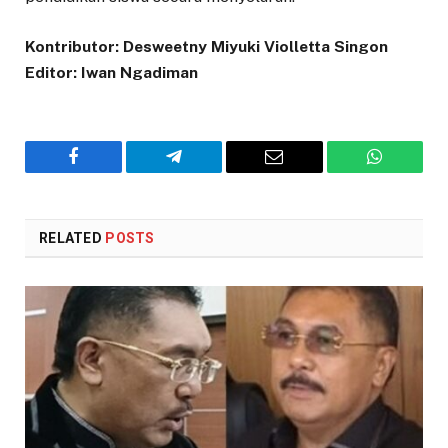
Kontributor:
Desweetny Miyuki Violletta Singon
Editor: Iwan Ngadiman
Facebook
Telegram
Email
WhatsAp
RELATED
POSTS