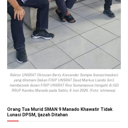
Rektor UNSRAT Oktovian Berty Alexander Sompie (kanan/masker)
yang ditemani Dekan FISIP UNSRAT Daud Markus Liando (kiri)
membezoek dosen FISIP UNSRAT Rivo Sumampouw (tengah) di IGD
RSUP Kandou Manado pada Sabtu, 6 Juni 2026. (Foto: istimewa).
Orang Tua Murid SMAN 9 Manado Khawatir Tidak
Lunasi DPSM, Ijazah Ditahan