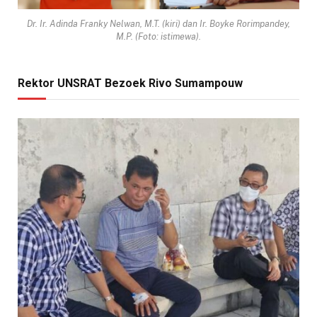
Dr. Ir. Adinda Franky Nelwan, M.T. (kiri) dan Ir. Boyke Rorimpandey,
M.P. (Foto: istimewa).
Rektor UNSRAT Bezoek Rivo Sumampouw