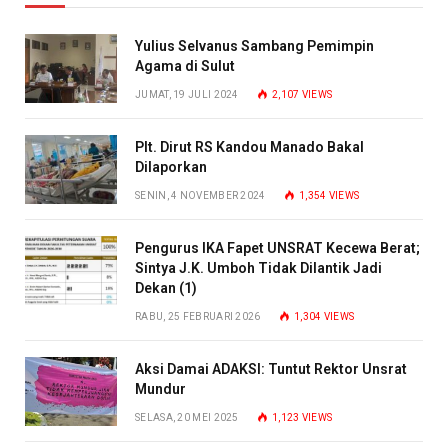
Yulius Selvanus Sambang Pemimpin
Agama di Sulut
JUMAT, 19 JULI 2024
2,107
VIEWS
Plt. Dirut RS Kandou Manado Bakal
Dilaporkan
SENIN, 4 NOVEMBER 2024
1,354
VIEWS
Pengurus IKA Fapet UNSRAT Kecewa Berat;
Sintya J.K. Umboh Tidak Dilantik Jadi
Dekan (1)
RABU, 25 FEBRUARI 2026
1,304
VIEWS
Aksi Damai ADAKSI: Tuntut Rektor Unsrat
Mundur
SELASA, 20 MEI 2025
1,123
VIEWS