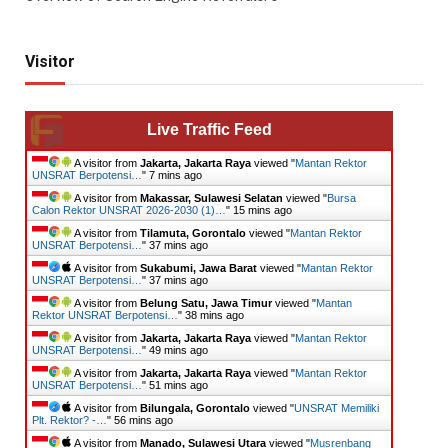
Visitor
Live Traffic Feed
A visitor from
Jakarta, Jakarta Raya
viewed "
Mantan Rektor
UNSRAT Berpotensi…
"
7 mins ago
A visitor from
Makassar, Sulawesi Selatan
viewed "
Bursa
Calon Rektor UNSRAT 2026-2030 (1)…
"
15 mins ago
A visitor from
Tilamuta, Gorontalo
viewed "
Mantan Rektor
UNSRAT Berpotensi…
"
37 mins ago
A visitor from
Sukabumi, Jawa Barat
viewed "
Mantan Rektor
UNSRAT Berpotensi…
"
37 mins ago
A visitor from
Belung Satu, Jawa Timur
viewed "
Mantan
Rektor UNSRAT Berpotensi…
"
38 mins ago
A visitor from
Jakarta, Jakarta Raya
viewed "
Mantan Rektor
UNSRAT Berpotensi…
"
49 mins ago
A visitor from
Jakarta, Jakarta Raya
viewed "
Mantan Rektor
UNSRAT Berpotensi…
"
51 mins ago
A visitor from
Bilungala, Gorontalo
viewed "
UNSRAT Memiliki
Plt. Rektor? -…
"
56 mins ago
A visitor from
Manado, Sulawesi Utara
viewed "
Musrenbang