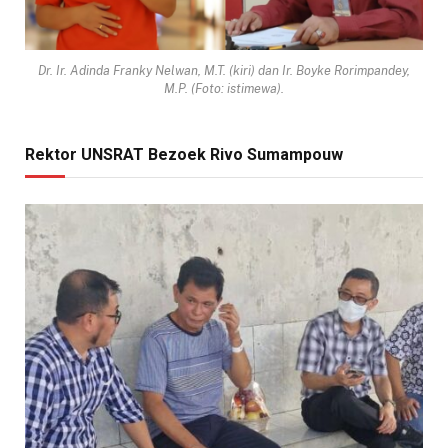
Dr. Ir. Adinda Franky Nelwan, M.T. (kiri) dan Ir. Boyke Rorimpandey,
M.P. (Foto: istimewa).
Rektor UNSRAT Bezoek Rivo Sumampouw