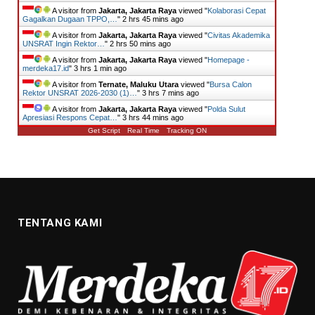
A visitor from
Jakarta, Jakarta Raya
viewed "
Kolaborasi Cepat
Gagalkan Dugaan TPPO,…
"
2 hrs 45 mins ago
A visitor from
Jakarta, Jakarta Raya
viewed "
Civitas Akademika
UNSRAT Ingin Rektor…
"
2 hrs 50 mins ago
A visitor from
Jakarta, Jakarta Raya
viewed "
Homepage -
merdeka17.id
"
3 hrs 1 min ago
A visitor from
Ternate, Maluku Utara
viewed "
Bursa Calon
Rektor UNSRAT 2026-2030 (1)…
"
3 hrs 7 mins ago
A visitor from
Jakarta, Jakarta Raya
viewed "
Polda Sulut
Apresiasi Respons Cepat…
"
3 hrs 44 mins ago
Get Script
Real Time
Tracking ON
TENTANG KAMI