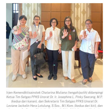
Irjen Kemendiktisainstek Chatarina Muliana (tengah/putih) didampingi
Ketua Tim Satgas PPKS Unsrat Dr. Ir. Josephine L. Pinky Saerang, M.P.
(kedua dari kanan), dan Sekretaris Tim Satgas PPKS Unsrat Dr.
Leviane Jackelin Hera Lotulung, S.Sos., M.I.Kom. (kedua dari kiri), dan