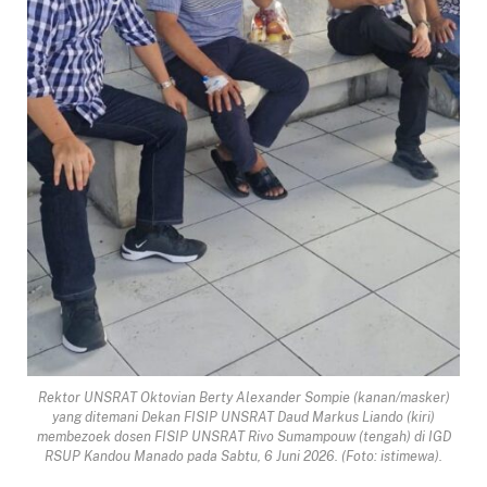
Rektor UNSRAT Oktovian Berty Alexander Sompie (kanan/masker)
yang ditemani Dekan FISIP UNSRAT Daud Markus Liando (kiri)
membezoek dosen FISIP UNSRAT Rivo Sumampouw (tengah) di IGD
RSUP Kandou Manado pada Sabtu, 6 Juni 2026. (Foto: istimewa).