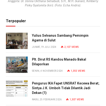
Anggota: Dr. Donna Okthalia Setiabudi, S.H., M.H. (kanan), Kimberly
Pinky Syalomita (kiri). (Foto: Echa Andris).
Terpopuler
Yulius Selvanus Sambang Pemimpin
Agama di Sulut
JUMAT, 19 JULI 2024
2,107
VIEWS
Plt. Dirut RS Kandou Manado Bakal
Dilaporkan
SENIN, 4 NOVEMBER 2024
1,355
VIEWS
Pengurus IKA Fapet UNSRAT Kecewa Berat;
Sintya J.K. Umboh Tidak Dilantik Jadi
Dekan (1)
RABU, 25 FEBRUARI 2026
1,307
VIEWS