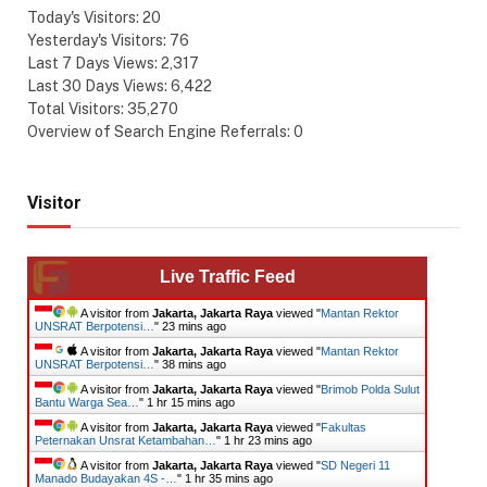
Today's Visitors:
20
Yesterday's Visitors:
76
Last 7 Days Views:
2,317
Last 30 Days Views:
6,422
Total Visitors:
35,270
Overview of Search Engine Referrals:
0
Visitor
Live Traffic Feed
A visitor from
Jakarta, Jakarta Raya
viewed "
Mantan Rektor
UNSRAT Berpotensi…
"
23 mins ago
A visitor from
Jakarta, Jakarta Raya
viewed "
Mantan Rektor
UNSRAT Berpotensi…
"
38 mins ago
A visitor from
Jakarta, Jakarta Raya
viewed "
Brimob Polda Sulut
Bantu Warga Sea…
"
1 hr 15 mins ago
A visitor from
Jakarta, Jakarta Raya
viewed "
Fakultas
Peternakan Unsrat Ketambahan…
"
1 hr 23 mins ago
A visitor from
Jakarta, Jakarta Raya
viewed "
SD Negeri 11
Manado Budayakan 4S -…
"
1 hr 35 mins ago