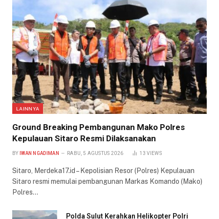
LAINNYA
Ground Breaking Pembangunan Mako Polres
Kepulauan Sitaro Resmi Dilaksanakan
BY
IWAN NGADIMAN
RABU, 5 AGUSTUS 2026
13
VIEWS
Sitaro, Merdeka17.id – Kepolisian Resor (Polres) Kepulauan
Sitaro resmi memulai pembangunan Markas Komando (Mako)
Polres…
Polda Sulut Kerahkan Helikopter Polri