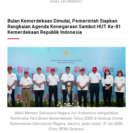
(Foto: FB UNSRAT).
Bulan Kemerdekaan Dimulai, Pemerintah Siapkan
Rangkaian Agenda Kenegaraan Sambut HUT Ke-81
Kemerdekaan Republik Indonesia
Wakil Menteri Sekretaris Negara Juri Ardiantoro mengadakan
Konferensi Pers Bulan Kemerdekaan Tahun 2026 di Gedung Utama
Kementerian Sekretariat Negara, Jakarta, pada Jumat, 31 Juli 2026.
(Foto: BPMI Setpres).