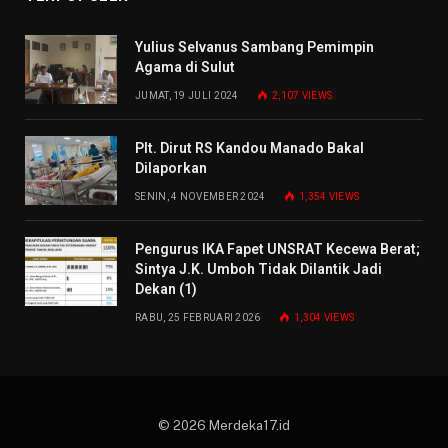
Yulius Selvanus Sambang Pemimpin
Agama di Sulut
JUMAT, 19 JULI 2024
2,107
VIEWS
Plt. Dirut RS Kandou Manado Bakal
Dilaporkan
SENIN, 4 NOVEMBER 2024
1,354
VIEWS
Pengurus IKA Fapet UNSRAT Kecewa Berat;
Sintya J.K. Umboh Tidak Dilantik Jadi
Dekan (1)
RABU, 25 FEBRUARI 2026
1,304
VIEWS
© 2026 Merdeka17.id