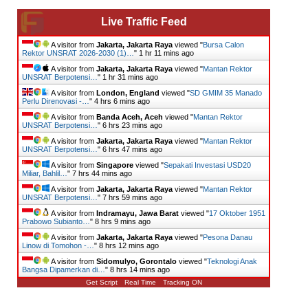
Live Traffic Feed
A visitor from
Jakarta, Jakarta Raya
viewed "
Bursa Calon
Rektor UNSRAT 2026-2030 (1)…
"
1 hr 11 mins ago
A visitor from
Jakarta, Jakarta Raya
viewed "
Mantan Rektor
UNSRAT Berpotensi…
"
1 hr 31 mins ago
A visitor from
London, England
viewed "
SD GMIM 35 Manado
Perlu Direnovasi -…
"
4 hrs 6 mins ago
A visitor from
Banda Aceh, Aceh
viewed "
Mantan Rektor
UNSRAT Berpotensi…
"
6 hrs 23 mins ago
A visitor from
Jakarta, Jakarta Raya
viewed "
Mantan Rektor
UNSRAT Berpotensi…
"
6 hrs 47 mins ago
A visitor from
Singapore
viewed "
Sepakati Investasi USD20
Miliar, Bahlil…
"
7 hrs 44 mins ago
A visitor from
Jakarta, Jakarta Raya
viewed "
Mantan Rektor
UNSRAT Berpotensi…
"
7 hrs 59 mins ago
A visitor from
Indramayu, Jawa Barat
viewed "
17 Oktober 1951
Prabowo Subianto…
"
8 hrs 9 mins ago
A visitor from
Jakarta, Jakarta Raya
viewed "
Pesona Danau
Linow di Tomohon -…
"
8 hrs 12 mins ago
A visitor from
Sidomulyo, Gorontalo
viewed "
Teknologi Anak
Bangsa Dipamerkan di…
"
8 hrs 15 mins ago
Get Script
Real Time
Tracking ON