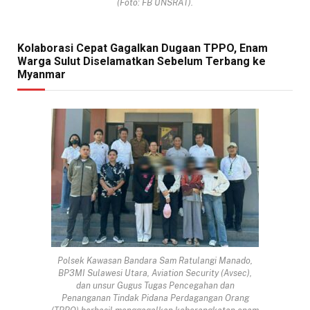
(Foto: FB UNSRAT).
Kolaborasi Cepat Gagalkan Dugaan TPPO, Enam
Warga Sulut Diselamatkan Sebelum Terbang ke
Myanmar
Polsek Kawasan Bandara Sam Ratulangi Manado,
BP3MI Sulawesi Utara, Aviation Security (Avsec),
dan unsur Gugus Tugas Pencegahan dan
Penanganan Tindak Pidana Perdagangan Orang