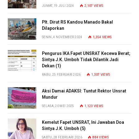
JUMAT, 19 JULI 2024
2,107
VIEWS
Plt. Dirut RS Kandou Manado Bakal
Dilaporkan
SENIN, 4 NOVEMBER 2024
1,354
VIEWS
Pengurus IKA Fapet UNSRAT Kecewa Berat;
Sintya J.K. Umboh Tidak Dilantik Jadi
Dekan (1)
RABU, 25 FEBRUARI 2026
1,307
VIEWS
Aksi Damai ADAKSI: Tuntut Rektor Unsrat
Mundur
SELASA, 20 MEI 2025
1,123
VIEWS
Kemelut Fapet UNSRAT, Ini Jawaban Doa
Sintya J.K. Umboh (5)
SABTU, 28 FEBRUARI 2026
884
VIEWS