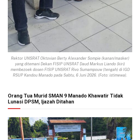
Rektor UNSRAT Oktovian Berty Alexander Sompie (kanan/masker)
yang ditemani Dekan FISIP UNSRAT Daud Markus Liando (kiri)
membezoek dosen FISIP UNSRAT Rivo Sumampouw (tengah) di IGD
RSUP Kandou Manado pada Sabtu, 6 Juni 2026. (Foto: istimewa).
Orang Tua Murid SMAN 9 Manado Khawatir Tidak
Lunasi DPSM, Ijazah Ditahan