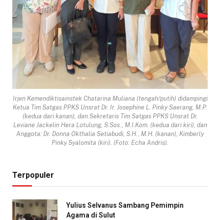
Irjen Kemendiktisainstek Chatarina Muliana (tengah/putih) didampingi
Ketua Tim Satgas PPKS Unsrat Dr. Ir. Josephine L. Pinky Saerang, M.P.
(kedua dari kanan), dan Sekretaris Tim Satgas PPKS Unsrat Dr.
Leviane Jackelin Hera Lotulung, S.Sos., M.I.Kom. (kedua dari kiri), dan
Anggota: Dr. Donna Okthalia Setiabudi, S.H., M.H. (kanan), Kimberly
Pinky Syalomita (kiri). (Foto: Echa Andris).
Terpopuler
Yulius Selvanus Sambang Pemimpin
Agama di Sulut