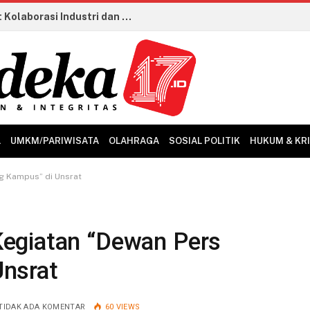
LKS Dikmen 2026 Ditutup, Perkuat Kolaborasi Industri dan Talenta Vokasi Kian Siap Hadapi Dunia Kerja
L
UMKM/PARIWISATA
OLAHRAGA
SOSIAL POLITIK
HUKUM & KR
g Kampus” di Unsrat
egiatan “Dewan Pers
nsrat
TIDAK ADA KOMENTAR
60
VIEWS