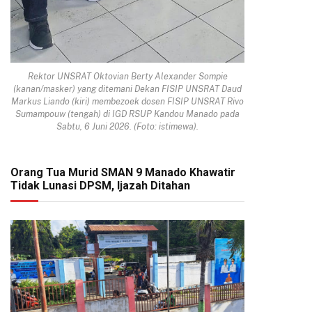
Rektor UNSRAT Oktovian Berty Alexander Sompie
(kanan/masker) yang ditemani Dekan FISIP UNSRAT Daud
Markus Liando (kiri) membezoek dosen FISIP UNSRAT Rivo
Sumampouw (tengah) di IGD RSUP Kandou Manado pada
Sabtu, 6 Juni 2026. (Foto: istimewa).
Orang Tua Murid SMAN 9 Manado Khawatir
Tidak Lunasi DPSM, Ijazah Ditahan