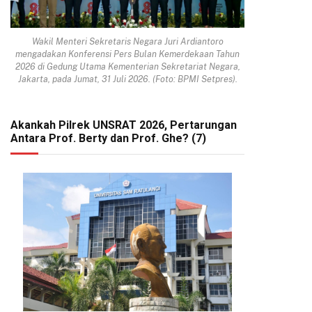
Wakil Menteri Sekretaris Negara Juri Ardiantoro
mengadakan Konferensi Pers Bulan Kemerdekaan Tahun
2026 di Gedung Utama Kementerian Sekretariat Negara,
Jakarta, pada Jumat, 31 Juli 2026. (Foto: BPMI Setpres).
Akankah Pilrek UNSRAT 2026, Pertarungan
Antara Prof. Berty dan Prof. Ghe? (7)