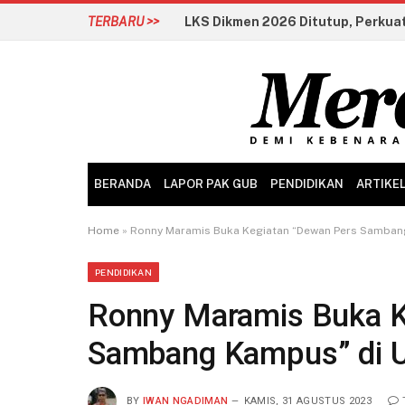
TERBARU >>
BERANDA
LAPOR PAK GUB
PENDIDIKAN
ARTIKE
Home
»
Ronny Maramis Buka Kegiatan “Dewan Pers Samban
PENDIDIKAN
Ronny Maramis Buka K
Sambang Kampus” di U
BY
IWAN NGADIMAN
KAMIS, 31 AGUSTUS 2023