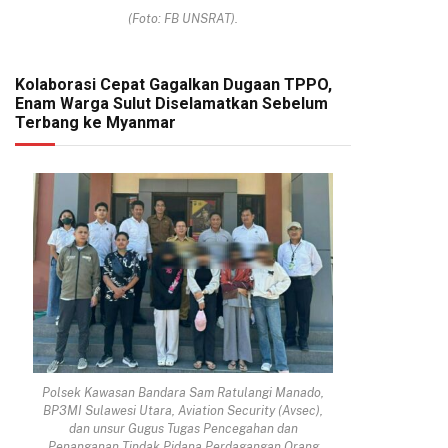
(Foto: FB UNSRAT).
Kolaborasi Cepat Gagalkan Dugaan TPPO,
Enam Warga Sulut Diselamatkan Sebelum
Terbang ke Myanmar
Polsek Kawasan Bandara Sam Ratulangi Manado,
BP3MI Sulawesi Utara, Aviation Security (Avsec),
dan unsur Gugus Tugas Pencegahan dan
Penanganan Tindak Pidana Perdagangan Orang