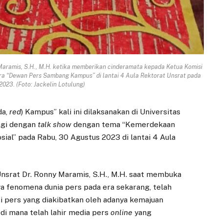
aramis, S.H., M.H. ketika memberikan cinderamata kepada Ketua Komisi
ra “Dewan Pers Sambang Kampus” di lantai 4 Aula Rektorat Unsrat pada
023. (Foto: Jackelin Lotulung)
da,
red
) Kampus” kali ini dilaksanakan di Universitas
ngi dengan
talk show
dengan tema “Kemerdekaan
sial” pada Rabu, 30 Agustus 2023 di lantai 4 Aula
srat Dr. Ronny Maramis, S.H., M.H. saat membuka
a fenomena dunia pers pada era sekarang, telah
i pers yang diakibatkan oleh adanya kemajuan
 di mana telah lahir media pers
online
yang