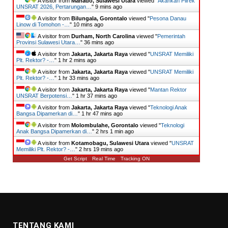
A visitor from
Manado, Sulawesi Utara
viewed "
Akankah Pilrek
UNSRAT 2026, Pertarungan…
"
9 mins ago
A visitor from
Bilungala, Gorontalo
viewed "
Pesona Danau
Linow di Tomohon -…
"
10 mins ago
A visitor from
Durham, North Carolina
viewed "
Pemerintah
Provinsi Sulawesi Utara…
"
36 mins ago
A visitor from
Jakarta, Jakarta Raya
viewed "
UNSRAT Memiliki
Plt. Rektor? -…
"
1 hr 2 mins ago
A visitor from
Jakarta, Jakarta Raya
viewed "
UNSRAT Memiliki
Plt. Rektor? -…
"
1 hr 33 mins ago
A visitor from
Jakarta, Jakarta Raya
viewed "
Mantan Rektor
UNSRAT Berpotensi…
"
1 hr 37 mins ago
A visitor from
Jakarta, Jakarta Raya
viewed "
Teknologi Anak
Bangsa Dipamerkan di…
"
1 hr 47 mins ago
A visitor from
Molombulahe, Gorontalo
viewed "
Teknologi
Anak Bangsa Dipamerkan di…
"
2 hrs 1 min ago
A visitor from
Kotamobagu, Sulawesi Utara
viewed "
UNSRAT
Memiliki Plt. Rektor? -…
"
2 hrs 19 mins ago
Get Script
Real Time
Tracking ON
TENTANG KAMI