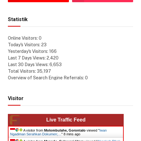
Statistik
Online Visitors:
0
Today's Visitors:
23
Yesterday's Visitors:
166
Last 7 Days Views:
2,420
Last 30 Days Views:
6,653
Total Visitors:
35,197
Overview of Search Engine Referrals:
0
Visitor
Live Traffic Feed
A visitor from
Molombulahe, Gorontalo
viewed "
Iwan
Ngadiman Serahkan Dokumen;…
"
8 mins ago