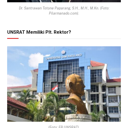
Dr. Santrawan Totone Paparang, S.H., M.H., M.Kn. (Foto:
Pilarmanado.com).
UNSRAT Memiliki Plt. Rektor?
(Foto: FB UNSRAT).