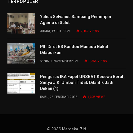
TERPOPULER
Yulius Selvanus Sambang Pemimpin
Agama di Sulut
JUMAT, 19 JULI 2024
2,107
VIEWS
Plt. Dirut RS Kandou Manado Bakal
Dilaporkan
SENIN, 4 NOVEMBER 2024
1,354
VIEWS
Pengurus IKA Fapet UNSRAT Kecewa Berat;
Sintya J.K. Umboh Tidak Dilantik Jadi
Dekan (1)
RABU, 25 FEBRUARI 2026
1,307
VIEWS
© 2026 Merdeka17.id