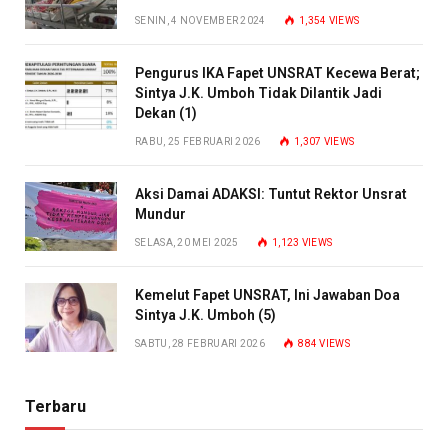
SENIN, 4 NOVEMBER 2024
1,354
VIEWS
Pengurus IKA Fapet UNSRAT Kecewa Berat;
Sintya J.K. Umboh Tidak Dilantik Jadi
Dekan (1)
RABU, 25 FEBRUARI 2026
1,307
VIEWS
Aksi Damai ADAKSI: Tuntut Rektor Unsrat
Mundur
SELASA, 20 MEI 2025
1,123
VIEWS
Kemelut Fapet UNSRAT, Ini Jawaban Doa
Sintya J.K. Umboh (5)
SABTU, 28 FEBRUARI 2026
884
VIEWS
Terbaru