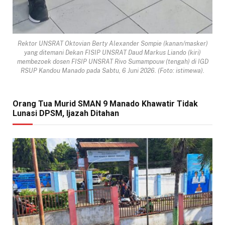
Rektor UNSRAT Oktovian Berty Alexander Sompie (kanan/masker)
yang ditemani Dekan FISIP UNSRAT Daud Markus Liando (kiri)
membezoek dosen FISIP UNSRAT Rivo Sumampouw (tengah) di IGD
RSUP Kandou Manado pada Sabtu, 6 Juni 2026. (Foto: istimewa).
Orang Tua Murid SMAN 9 Manado Khawatir Tidak
Lunasi DPSM, Ijazah Ditahan