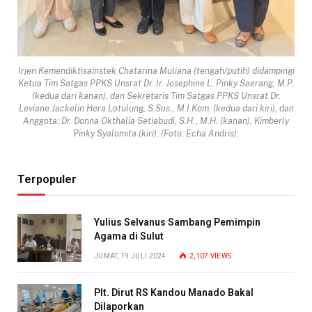
Irjen Kemendiktisainstek Chatarina Muliana (tengah/putih) didampingi
Ketua Tim Satgas PPKS Unsrat Dr. Ir. Josephine L. Pinky Saerang, M.P.
(kedua dari kanan), dan Sekretaris Tim Satgas PPKS Unsrat Dr.
Leviane Jackelin Hera Lotulung, S.Sos., M.I.Kom. (kedua dari kiri), dan
Anggota: Dr. Donna Okthalia Setiabudi, S.H., M.H. (kanan), Kimberly
Pinky Syalomita (kiri). (Foto: Echa Andris).
Terpopuler
Yulius Selvanus Sambang Pemimpin
Agama di Sulut
JUMAT, 19 JULI 2024
2,107
VIEWS
Plt. Dirut RS Kandou Manado Bakal
Dilaporkan