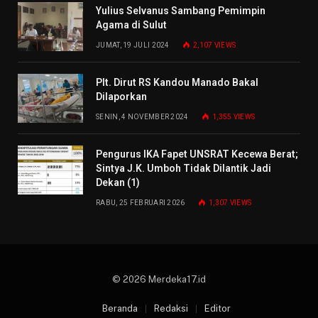
Yulius Selvanus Sambang Pemimpin
Agama di Sulut
JUMAT, 19 JULI 2024
2,107
VIEWS
Plt. Dirut RS Kandou Manado Bakal
Dilaporkan
SENIN, 4 NOVEMBER 2024
1,355
VIEWS
Pengurus IKA Fapet UNSRAT Kecewa Berat;
Sintya J.K. Umboh Tidak Dilantik Jadi
Dekan (1)
RABU, 25 FEBRUARI 2026
1,307
VIEWS
© 2026 Merdeka17.id
Beranda
Redaksi
Editor