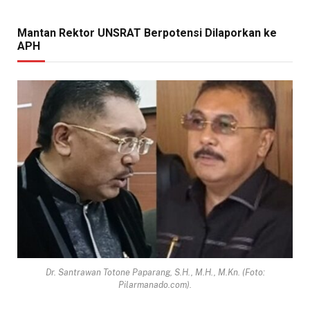
Mantan Rektor UNSRAT Berpotensi Dilaporkan ke
APH
Dr. Santrawan Totone Paparang, S.H., M.H., M.Kn. (Foto:
Pilarmanado.com).