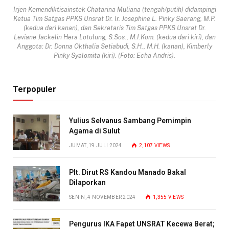
Irjen Kemendiktisainstek Chatarina Muliana (tengah/putih) didampingi
Ketua Tim Satgas PPKS Unsrat Dr. Ir. Josephine L. Pinky Saerang, M.P.
(kedua dari kanan), dan Sekretaris Tim Satgas PPKS Unsrat Dr.
Leviane Jackelin Hera Lotulung, S.Sos., M.I.Kom. (kedua dari kiri), dan
Anggota: Dr. Donna Okthalia Setiabudi, S.H., M.H. (kanan), Kimberly
Pinky Syalomita (kiri). (Foto: Echa Andris).
Terpopuler
Yulius Selvanus Sambang Pemimpin
Agama di Sulut
JUMAT, 19 JULI 2024
2,107
VIEWS
Plt. Dirut RS Kandou Manado Bakal
Dilaporkan
SENIN, 4 NOVEMBER 2024
1,355
VIEWS
Pengurus IKA Fapet UNSRAT Kecewa Berat;