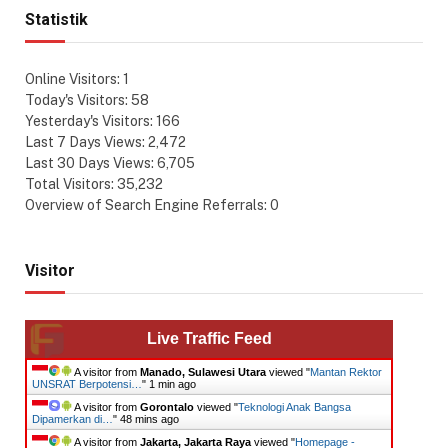
Statistik
Online Visitors:
1
Today's Visitors:
58
Yesterday's Visitors:
166
Last 7 Days Views:
2,472
Last 30 Days Views:
6,705
Total Visitors:
35,232
Overview of Search Engine Referrals:
0
Visitor
Live Traffic Feed
A visitor from
Manado, Sulawesi Utara
viewed "
Mantan Rektor
UNSRAT Berpotensi…
"
1 min ago
A visitor from
Gorontalo
viewed "
Teknologi Anak Bangsa
Dipamerkan di…
"
48 mins ago
A visitor from
Jakarta, Jakarta Raya
viewed "
Homepage -