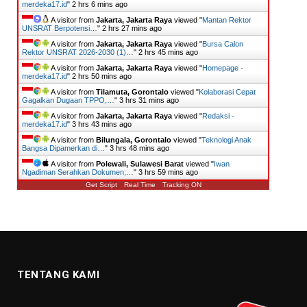
merdeka17.id
"
2 hrs 6 mins ago
A visitor from
Jakarta, Jakarta Raya
viewed "
Mantan Rektor
UNSRAT Berpotensi…
"
2 hrs 27 mins ago
A visitor from
Jakarta, Jakarta Raya
viewed "
Bursa Calon
Rektor UNSRAT 2026-2030 (1)…
"
2 hrs 45 mins ago
A visitor from
Jakarta, Jakarta Raya
viewed "
Homepage -
merdeka17.id
"
2 hrs 50 mins ago
A visitor from
Tilamuta, Gorontalo
viewed "
Kolaborasi Cepat
Gagalkan Dugaan TPPO,…
"
3 hrs 31 mins ago
A visitor from
Jakarta, Jakarta Raya
viewed "
Redaksi -
merdeka17.id
"
3 hrs 43 mins ago
A visitor from
Bilungala, Gorontalo
viewed "
Teknologi Anak
Bangsa Dipamerkan di…
"
3 hrs 48 mins ago
A visitor from
Polewali, Sulawesi Barat
viewed "
Iwan
Ngadiman Serahkan Dokumen;…
"
3 hrs 59 mins ago
Get Script
Real Time
Tracking ON
TENTANG KAMI