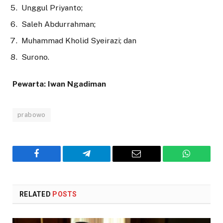
Unggul Priyanto;
Saleh Abdurrahman;
Muhammad Kholid Syeirazi; dan
Surono.
Pewarta: Iwan Ngadiman
prabowo
Facebook
Telegram
Email
WhatsAp
RELATED
POSTS