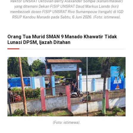
Rektor UNSRAT Oktovian Berty Alexander Sompie (kanan/masker)
yang ditemani Dekan FISIP UNSRAT Daud Markus Liando (kiri)
membezoek dosen FISIP UNSRAT Rivo Sumampouw (tengah) di IGD
RSUP Kandou Manado pada Sabtu, 6 Juni 2026. (Foto: istimewa).
Orang Tua Murid SMAN 9 Manado Khawatir Tidak
Lunasi DPSM, Ijazah Ditahan
(Foto: istimewa).