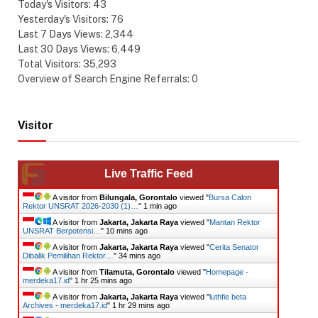
Today's Visitors:
43
Yesterday's Visitors:
76
Last 7 Days Views:
2,344
Last 30 Days Views:
6,449
Total Visitors:
35,293
Overview of Search Engine Referrals:
0
Visitor
Live Traffic Feed
A visitor from
Bilungala, Gorontalo
viewed "
Bursa Calon
Rektor UNSRAT 2026-2030 (1)…
"
1 min ago
A visitor from
Jakarta, Jakarta Raya
viewed "
Mantan Rektor
UNSRAT Berpotensi…
"
10 mins ago
A visitor from
Jakarta, Jakarta Raya
viewed "
Cerita Senator
Dibalik Pemilihan Rektor…
"
34 mins ago
A visitor from
Tilamuta, Gorontalo
viewed "
Homepage -
merdeka17.id
"
1 hr 25 mins ago
A visitor from
Jakarta, Jakarta Raya
viewed "
luthfie beta
Archives - merdeka17.id
"
1 hr 29 mins ago