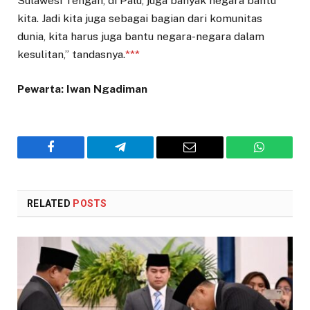
Sulawesi Tengah, di Palu, juga banyak negara bantu
kita. Jadi kita juga sebagai bagian dari komunitas
dunia, kita harus juga bantu negara-negara dalam
kesulitan,” tandasnya.
***
Pewarta: Iwan Ngadiman
Facebook
Telegram
Email
WhatsAp
RELATED
POSTS