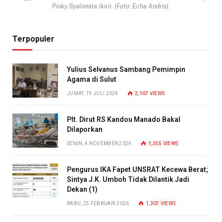
Pinky Syalomita (kiri). (Foto: Echa Andris).
Terpopuler
Yulius Selvanus Sambang Pemimpin
Agama di Sulut
JUMAT, 19 JULI 2024
2,107
VIEWS
Plt. Dirut RS Kandou Manado Bakal
Dilaporkan
SENIN, 4 NOVEMBER 2024
1,355
VIEWS
Pengurus IKA Fapet UNSRAT Kecewa Berat;
Sintya J.K. Umboh Tidak Dilantik Jadi
Dekan (1)
RABU, 25 FEBRUARI 2026
1,307
VIEWS