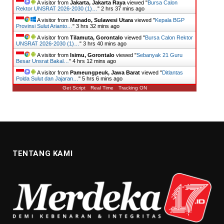
A visitor from
Jakarta, Jakarta Raya
viewed "
Bursa Calon
Rektor UNSRAT 2026-2030 (1)…
"
2 hrs 37 mins ago
A visitor from
Manado, Sulawesi Utara
viewed "
Kepala BGP
Provinsi Sulut Arianto…
"
3 hrs 32 mins ago
A visitor from
Tilamuta, Gorontalo
viewed "
Bursa Calon Rektor
UNSRAT 2026-2030 (1)…
"
3 hrs 40 mins ago
A visitor from
Isimu, Gorontalo
viewed "
Sebanyak 21 Guru
Besar Unsrat Bakal…
"
4 hrs 12 mins ago
A visitor from
Pameungpeuk, Jawa Barat
viewed "
Ditlantas
Polda Sulut dan Jajaran…
"
5 hrs 6 mins ago
Get Script
Real Time
Tracking ON
TENTANG KAMI