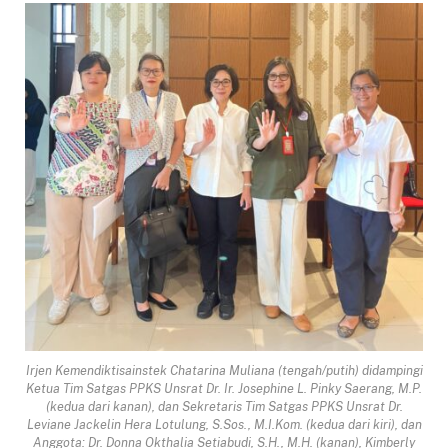
Irjen Kemendiktisainstek Chatarina Muliana (tengah/putih) didampingi
Ketua Tim Satgas PPKS Unsrat Dr. Ir. Josephine L. Pinky Saerang, M.P.
(kedua dari kanan), dan Sekretaris Tim Satgas PPKS Unsrat Dr.
Leviane Jackelin Hera Lotulung, S.Sos., M.I.Kom. (kedua dari kiri), dan
Anggota: Dr. Donna Okthalia Setiabudi, S.H., M.H. (kanan), Kimberly