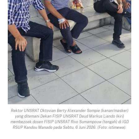
Rektor UNSRAT Oktovian Berty Alexander Sompie (kanan/masker)
yang ditemani Dekan FISIP UNSRAT Daud Markus Liando (kiri)
membezoek dosen FISIP UNSRAT Rivo Sumampouw (tengah) di IGD
RSUP Kandou Manado pada Sabtu, 6 Juni 2026. (Foto: istimewa).