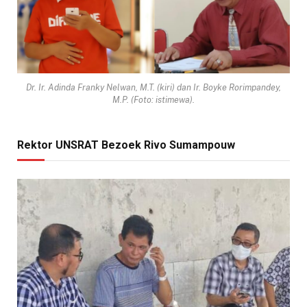
Dr. Ir. Adinda Franky Nelwan, M.T. (kiri) dan Ir. Boyke Rorimpandey,
M.P. (Foto: istimewa).
Rektor UNSRAT Bezoek Rivo Sumampouw