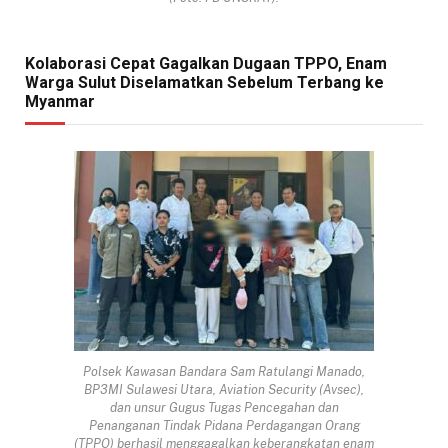
Kolaborasi Cepat Gagalkan Dugaan TPPO, Enam
Warga Sulut Diselamatkan Sebelum Terbang ke
Myanmar
Polsek Kawasan Bandara Sam Ratulangi Manado,
BP3MI Sulawesi Utara, Aviation Security (Avsec),
dan unsur Gugus Tugas Pencegahan dan
Penanganan Tindak Pidana Perdagangan Orang
(TPPO) berhasil menggagalkan keberangkatan enam