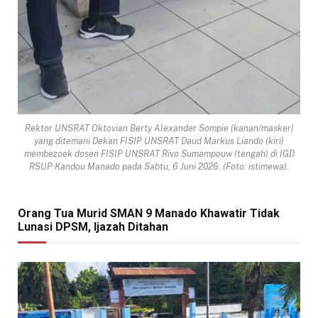
Rektor UNSRAT Oktovian Berty Alexander Sompie (kanan/masker)
yang ditemani Dekan FISIP UNSRAT Daud Markus Liando (kiri)
membezoek dosen FISIP UNSRAT Rivo Sumampouw (tengah) di IGD
RSUP Kandou Manado pada Sabtu, 6 Juni 2026. (Foto: istimewa).
Orang Tua Murid SMAN 9 Manado Khawatir Tidak
Lunasi DPSM, Ijazah Ditahan