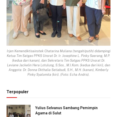
Irjen Kemendiktisainstek Chatarina Muliana (tengah/putih) didampingi
Ketua Tim Satgas PPKS Unsrat Dr. Ir. Josephine L. Pinky Saerang, M.P.
(kedua dari kanan), dan Sekretaris Tim Satgas PPKS Unsrat Dr.
Leviane Jackelin Hera Lotulung, S.Sos., M.I.Kom. (kedua dari kiri), dan
Anggota: Dr. Donna Okthalia Setiabudi, S.H., M.H. (kanan), Kimberly
Pinky Syalomita (kiri). (Foto: Echa Andris).
Terpopuler
Yulius Selvanus Sambang Pemimpin
Agama di Sulut