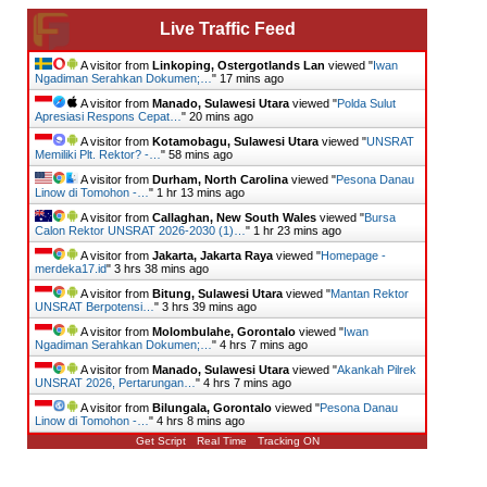
Live Traffic Feed
A visitor from
Linkoping, Ostergotlands Lan
viewed "
Iwan
Ngadiman Serahkan Dokumen;…
"
17 mins ago
A visitor from
Manado, Sulawesi Utara
viewed "
Polda Sulut
Apresiasi Respons Cepat…
"
20 mins ago
A visitor from
Kotamobagu, Sulawesi Utara
viewed "
UNSRAT
Memiliki Plt. Rektor? -…
"
58 mins ago
A visitor from
Durham, North Carolina
viewed "
Pesona Danau
Linow di Tomohon -…
"
1 hr 13 mins ago
A visitor from
Callaghan, New South Wales
viewed "
Bursa
Calon Rektor UNSRAT 2026-2030 (1)…
"
1 hr 23 mins ago
A visitor from
Jakarta, Jakarta Raya
viewed "
Homepage -
merdeka17.id
"
3 hrs 38 mins ago
A visitor from
Bitung, Sulawesi Utara
viewed "
Mantan Rektor
UNSRAT Berpotensi…
"
3 hrs 39 mins ago
A visitor from
Molombulahe, Gorontalo
viewed "
Iwan
Ngadiman Serahkan Dokumen;…
"
4 hrs 7 mins ago
A visitor from
Manado, Sulawesi Utara
viewed "
Akankah Pilrek
UNSRAT 2026, Pertarungan…
"
4 hrs 7 mins ago
A visitor from
Bilungala, Gorontalo
viewed "
Pesona Danau
Linow di Tomohon -…
"
4 hrs 8 mins ago
Get Script
Real Time
Tracking ON