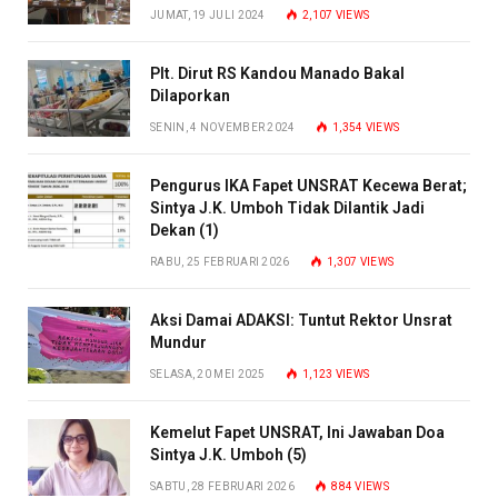
JUMAT, 19 JULI 2024
2,107
VIEWS
Plt. Dirut RS Kandou Manado Bakal
Dilaporkan
SENIN, 4 NOVEMBER 2024
1,354
VIEWS
Pengurus IKA Fapet UNSRAT Kecewa Berat;
Sintya J.K. Umboh Tidak Dilantik Jadi
Dekan (1)
RABU, 25 FEBRUARI 2026
1,307
VIEWS
Aksi Damai ADAKSI: Tuntut Rektor Unsrat
Mundur
SELASA, 20 MEI 2025
1,123
VIEWS
Kemelut Fapet UNSRAT, Ini Jawaban Doa
Sintya J.K. Umboh (5)
SABTU, 28 FEBRUARI 2026
884
VIEWS