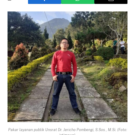
Pakar layanan publik Unsrat Dr. Jericho Pombengi, S.Sos., M.Si. (Foto: