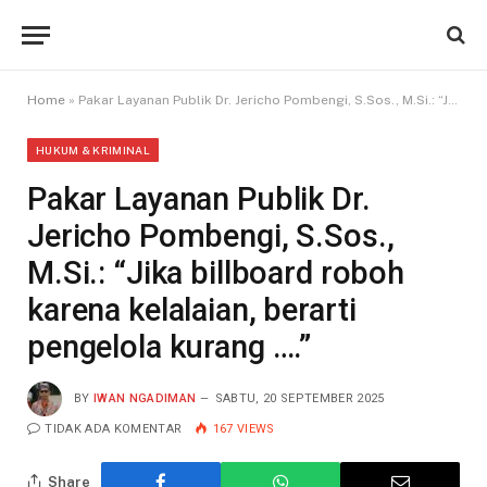
Home
»
Pakar Layanan Publik Dr. Jericho Pombengi, S.Sos., M.Si.: “Jika billboard roboh karena kelalaian, berarti pengelola kurang ….”
HUKUM & KRIMINAL
Pakar Layanan Publik Dr.
Jericho Pombengi, S.Sos.,
M.Si.: “Jika billboard roboh
karena kelalaian, berarti
pengelola kurang ….”
BY
IWAN NGADIMAN
SABTU, 20 SEPTEMBER 2025
TIDAK ADA KOMENTAR
167
VIEWS
Share