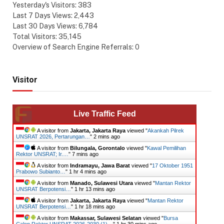
Yesterday's Visitors:
383
Last 7 Days Views:
2,443
Last 30 Days Views:
6,784
Total Visitors:
35,145
Overview of Search Engine Referrals:
0
Visitor
Live Traffic Feed
A visitor from
Jakarta, Jakarta Raya
viewed "
Akankah Pilrek
UNSRAT 2026, Pertarungan…
"
2 mins ago
A visitor from
Bilungala, Gorontalo
viewed "
Kawal Pemilihan
Rektor UNSRAT; Ir.…
"
7 mins ago
A visitor from
Indramayu, Jawa Barat
viewed "
17 Oktober 1951
Prabowo Subianto…
"
1 hr 4 mins ago
A visitor from
Manado, Sulawesi Utara
viewed "
Mantan Rektor
UNSRAT Berpotensi…
"
1 hr 13 mins ago
A visitor from
Jakarta, Jakarta Raya
viewed "
Mantan Rektor
UNSRAT Berpotensi…
"
1 hr 18 mins ago
A visitor from
Makassar, Sulawesi Selatan
viewed "
Bursa