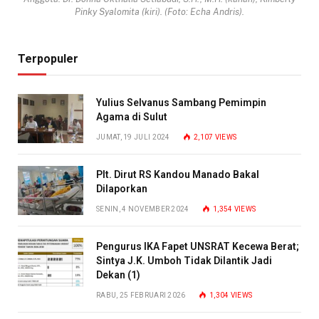
Pinky Syalomita (kiri). (Foto: Echa Andris).
Terpopuler
Yulius Selvanus Sambang Pemimpin
Agama di Sulut
JUMAT, 19 JULI 2024
2,107
VIEWS
Plt. Dirut RS Kandou Manado Bakal
Dilaporkan
SENIN, 4 NOVEMBER 2024
1,354
VIEWS
Pengurus IKA Fapet UNSRAT Kecewa Berat;
Sintya J.K. Umboh Tidak Dilantik Jadi
Dekan (1)
RABU, 25 FEBRUARI 2026
1,304
VIEWS