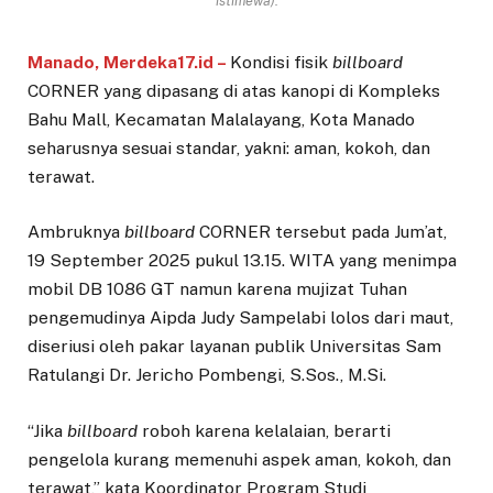
istimewa).
Manado, Merdeka17.id –
Kondisi fisik
billboard
CORNER yang dipasang di atas kanopi di Kompleks
Bahu Mall, Kecamatan Malalayang, Kota Manado
seharusnya sesuai standar, yakni: aman, kokoh, dan
terawat.
Ambruknya
billboard
CORNER tersebut pada Jum’at,
19 September 2025 pukul 13.15. WITA yang menimpa
mobil DB 1086 GT namun karena mujizat Tuhan
pengemudinya Aipda Judy Sampelabi lolos dari maut,
diseriusi oleh pakar layanan publik Universitas Sam
Ratulangi Dr. Jericho Pombengi, S.Sos., M.Si.
“Jika
billboard
roboh karena kelalaian, berarti
pengelola kurang memenuhi aspek aman, kokoh, dan
terawat,” kata Koordinator Program Studi