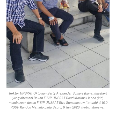
Rektor UNSRAT Oktovian Berty Alexander Sompie (kanan/masker)
yang ditemani Dekan FISIP UNSRAT Daud Markus Liando (kiri)
membezoek dosen FISIP UNSRAT Rivo Sumampouw (tengah) di IGD
RSUP Kandou Manado pada Sabtu, 6 Juni 2026. (Foto: istimewa).