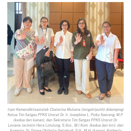
Irjen Kemendiktisainstek Chatarina Muliana (tengah/putih) didampingi
Ketua Tim Satgas PPKS Unsrat Dr. Ir. Josephine L. Pinky Saerang, M.P.
(kedua dari kanan), dan Sekretaris Tim Satgas PPKS Unsrat Dr.
Leviane Jackelin Hera Lotulung, S.Sos., M.I.Kom. (kedua dari kiri), dan
Anggota: Dr. Donna Okthalia Setiabudi, S.H., M.H. (kanan), Kimberly