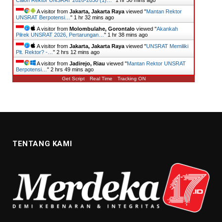
Calon Rektor UNSRAT 2026-2030 (1)…
"
1 hr 30 mins ago
A visitor from
Jakarta, Jakarta Raya
viewed "
Mantan Rektor
UNSRAT Berpotensi…
"
1 hr 32 mins ago
A visitor from
Molombulahe, Gorontalo
viewed "
Akankah
Pilrek UNSRAT 2026, Pertarungan…
"
1 hr 38 mins ago
A visitor from
Jakarta, Jakarta Raya
viewed "
UNSRAT Memiliki
Plt. Rektor? -…
"
2 hrs 12 mins ago
A visitor from
Jadirejo, Riau
viewed "
Mantan Rektor UNSRAT
Berpotensi…
"
2 hrs 49 mins ago
Get Script
Real Time
Tracking ON
TENTANG KAMI